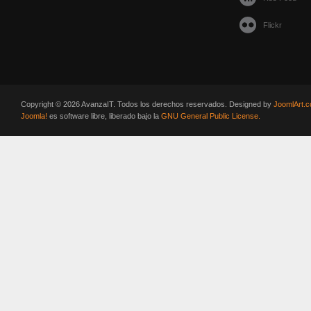
Flickr
Copyright © 2026 AvanzaIT. Todos los derechos reservados. Designed by
JoomlArt.
Joomla!
es software libre, liberado bajo la
GNU General Public License.