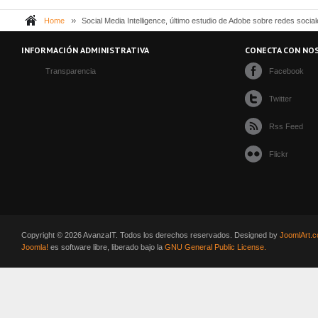
Home
Social Media Intelligence, último estudio de Adobe sobre redes socia
INFORMACIÓN ADMINISTRATIVA
CONECTA CON NO
Transparencia
Facebook
Twitter
Rss Feed
Flickr
Copyright © 2026 AvanzaIT. Todos los derechos reservados. Designed by
JoomlArt.
Joomla!
es software libre, liberado bajo la
GNU General Public License.