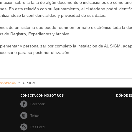
formación sobre la falta de algún documento e indicaciones de cómo anex
ones. En esta relación con su Ayuntamiento, el ciudadano podrá identific
antizándose la confidencialidad y privacidad de sus datos.
ciones de un sistema que puede reunir en formato electrónico toda la 
as de Registro, Expedientes y Archivo.
implementar y personalizar por completo la instalación de AL SIGM, ada
cesario para su posterior utilización.
inistración
AL SIGM
CONECTA CON NOSOTROS
DÓNDE E
Facebook
Twitter
Rss Feed