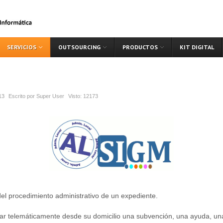
SERVICIOS
OUTSOURCING
PRODUCTOS
KIT DIGITAL
13
Escrito por
Super User
Visto:
12173
del procedimiento administrativo de un expediente.
ar telemáticamente desde su domicilio una subvención, una ayuda, una l