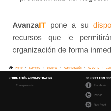
Avanza
IT
pone a su
dispo
recursos que le permitir
organización de forma inmed
Home
Servicios
Sectores
Administración
AL LOPD
Con
INFORMACIÓN ADMINISTRATIVA
CONECTA CON NO
Transparencia
Facebook
Twitter
Rss Feed