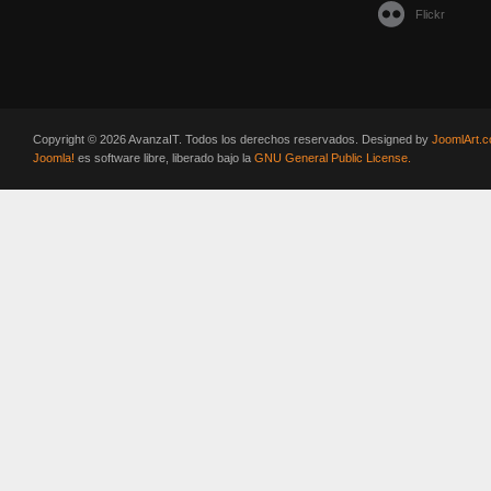
Flickr
Copyright © 2026 AvanzaIT. Todos los derechos reservados. Designed by
JoomlArt.
Joomla!
es software libre, liberado bajo la
GNU General Public License.