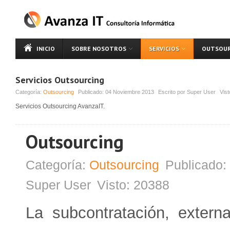
INICIO
SOBRE NOSOTROS
SERVICIOS
OUTSOUR
Servicios Outsourcing
Categoría:
Outsourcing
Publicado:
04 Noviembre 2013
Escrito por
Super User
Vist
Servicios Outsourcing AvanzaIT.
Outsourcing
Categoría:
Outsourcing
Publicado:
Super User
Visto:
20388
La subcontratación, externa