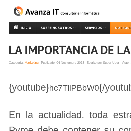
INICIO
SOBRE NOSOTROS
SERVICIOS
OUTSOUR
LA IMPORTANCIA DE LA
Categoría:
Marketing
Publicado:
04 Noviembre 2013
Escrito por
Super User
Visto:
{youtube}
{/yout
hc7TllPBbW0
En la actualidad, toda est
Pyme debe contener su co