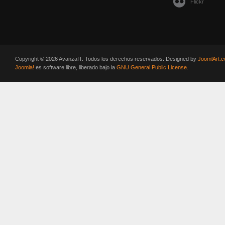
Flickr
Copyright © 2026 AvanzaIT. Todos los derechos reservados. Designed by
JoomlArt.
Joomla!
es software libre, liberado bajo la
GNU General Public License.