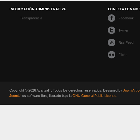
INFORMACIÓN ADMINISTRATIVA
CONECTA CON NO
Transparencia
Facebook
Twitter
Rss Feed
Flickr
Copyright © 2026 AvanzaIT. Todos los derechos reservados. Designed by
JoomlArt.
Joomla!
es software libre, liberado bajo la
GNU General Public License.