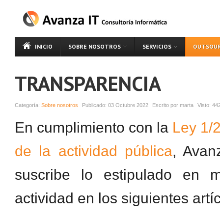
INICIO
SOBRE NOSOTROS
SERVICIOS
OUTSOUR
TRANSPARENCIA
Categoría:
Sobre nosotros
Publicado:
03 Octubre 2022
Escrito por
marta
Visto:
44
En cumplimiento con la
Ley 1/
de la actividad pública
, Avan
suscribe lo estipulado en m
actividad en los siguientes artí