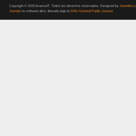
Copyright © 2026 AvanzaIT. Todos los derechos reservados. Designed by
JoomlArt.
Joomla!
es software libre, liberado bajo la
GNU General Public License.