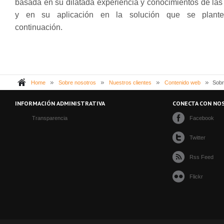
basada en su dilatada experiencia y conocimientos de las
y en su aplicación en la solución que se plant
continuación.
Home
Sobre nosotros
Nuestros clientes
Contenido web
Sobr
INFORMACIÓN ADMINISTRATIVA
CONECTA CON NO
Transparencia
Facebook
Twitter
Rss Feed
Flickr