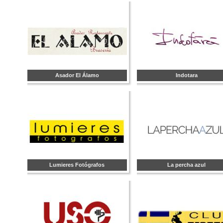
Asador El Álamo
Indotara
Lumieres Fotógrafos
La percha azul