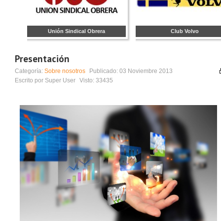
Unión Sindical Obrera
Club Volvo
Presentación
Categoría:
Sobre nosotros
Publicado:
03 Noviembre 2013
Escrito por
Super User
Visto:
33435