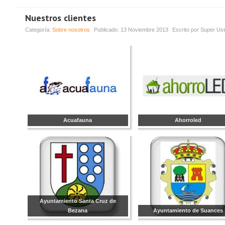
Nuestros clientes
Categoría:
Sobre nosotros
Publicado:
13 Noviembre 2013
Escrito por
Super Us
Acuafauna
Ahorroled
Ayuntamiento Santa Cruz de
Bezana
Ayuntamiento de Suances